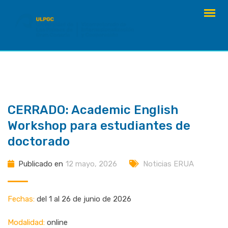
saltar
al
contenido
CERRADO: Academic English
Workshop para estudiantes de
doctorado
Publicado en
12 mayo, 2026
Noticias ERUA
Fechas:
del 1 al 26 de junio de 2026
Modalidad:
online