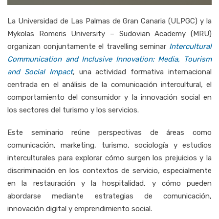
La
U
niversidad
de
Las
Palmas
de
Gran
Canaria (
ULPGC)
y
la
Mykolas
Romeris
University –
Sudovian
Academy (
MRU)
organizan
conjuntamente
el
travelling
seminar
Intercultural
Communication
and
Inclusive
Innovation:
Media,
Tourism
and
Social
Impact
,
una
actividad
formativa
internacional
centrada
en
el
análisis
de
la
comunicación
intercultural,
el
comportamiento
del
consumidor
y
la
innovación
social
en
los
sectores
del
turismo
y
los
servicios.
Este
seminario
reúne
perspectivas
de
áreas
como
comunicación,
marketing,
turismo,
sociología
y
estudios
interculturales
para
explorar
cómo
surgen
los
prejuicios
y
la
discriminación
en
los
contextos
de
servicio,
especialmente
en
la
restauración
y
la
hospitalidad,
y
cómo
pueden
abordarse
mediante
estrategias
de
comunicación,
innovación
digital
y
emprendimiento
social.