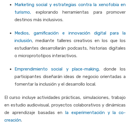
Marketing
social
y
estrategias
contra
la
xenofobia
en
turismo
,
explorando
herramientas
para
promover
destinos
más
inclusivos.
Medios,
gamificación
e
innovación
digital
para
la
inclusión
,
mediante
talleres
creativos
en
los
que
los
estudiantes
desarrollarán
podcasts,
historias
digitales
o
microprototipos
interactivos.
Emprendimiento
social
y
place-
making
,
donde
los
participantes
diseñarán
ideas
de
negocio
orientadas
a
fomentar
la
inclusión
y
el
desarrollo
local.
El
curso
incluye
actividades
prácticas,
simulaciones,
trabajo
en
estudio
audiovisual,
proyectos
colaborativos
y
dinámicas
de
aprendizaje
basadas
en
la
experimentación
y
la
co-
creación
.