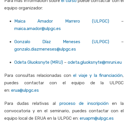
Para más información sobre
el curso
puede contactar con el
equipo organizador:
Maica
Amador
Marrero (
ULPGC
)
–
maica.
amador@
ulpgc.
es
Gonzalo
Díaz
Meneses (
ULPGC)
–
gonzalo.
diazmeneses@
ulpgc.
es
Odeta
Gluoksnyte (
MRU)
–
odeta.
gluoksnyte@
mruni.
eu
Para consultas relacionadas con
el viaje y la financiación
,
puedes contactar con el equipo de la ULPGC
en:
erua@ulpgc.es
Para dudas relativas al
proceso de inscripción
en la
convocatoria y en el seminario, puedes contactar con el
equipo local de ERUA en la ULPGC en:
eruapm@ulpgc.es