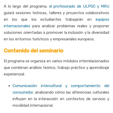
A
lo
largo
del
programa,
el
profesorado
de
ULPGC
y
MRU
guiará
sesiones
teóricas,
talleres
y
proyectos
colaborativos
en
los
que
los
estudiantes
trabajarán
en
equipos
internacionales
para
analizar
problemas
reales
y
proponer
soluciones
orientadas
a
promover
la
inclusión
y
la
diversidad
en
los
entornos
turísticos
y
empresariales
europeos.
Contenido del seminario
El
programa
se
organiza
en
varios
módulos
interrelacionados
que
combinan
análisis
teórico,
trabajo
práctico
y
aprendizaje
experiencial:
Comunicación
intercultural
y
comportamiento
del
consumidor
,
analizando
cómo
las
diferencias
culturales
influyen
en
la
interacción
en
contextos
de
servicio
y
movilidad
internacional.