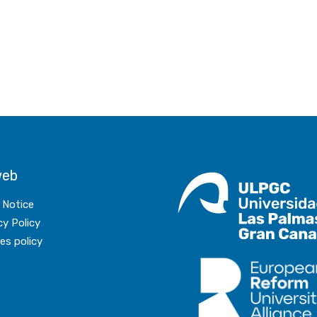
web
 Notice
cy Policy
es policy