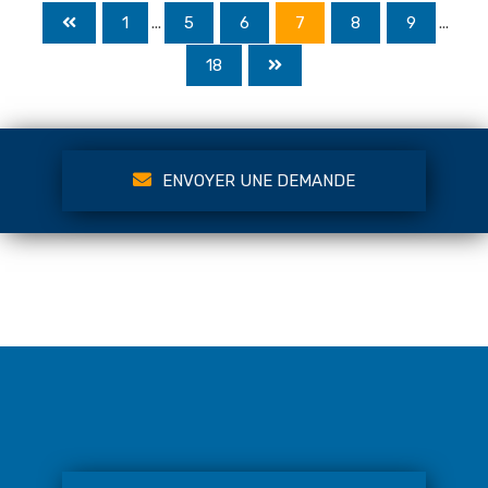
1
...
5
6
7
8
9
...
18
ENVOYER UNE DEMANDE