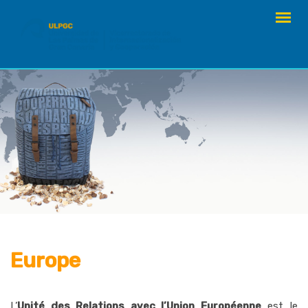
Skip
to
content
Europe
L’
Unité des Relations avec l’Union Européenne
est le