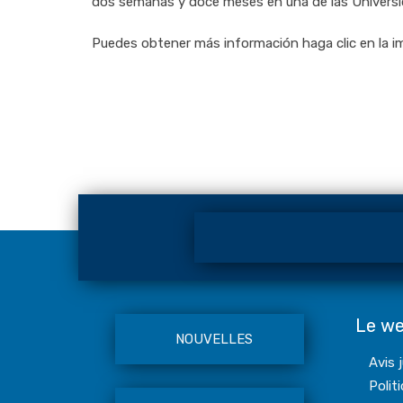
dos semanas y doce meses en una de las Universi
Puedes obtener más información haga clic en la i
Le w
NOUVELLES
Avis 
Polit