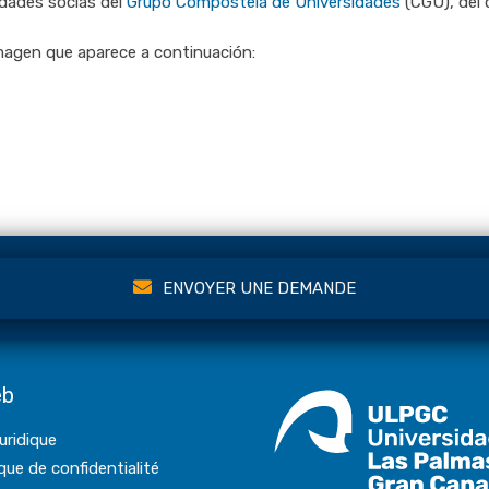
dades socias del
Grupo Compostela de Universidades
(CGU), del 
magen que aparece a continuación:
ENVOYER UNE DEMANDE
eb
juridique
ique de confidentialité