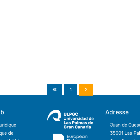
1
2
eb
Adresse
juridique
Juan de Ques
ique de
35001 Las Pa