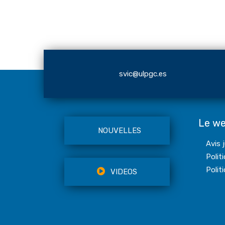
svic@ulpgc.es
Le w
NOUVELLES
Avis 
Polit
Polit
VIDEOS