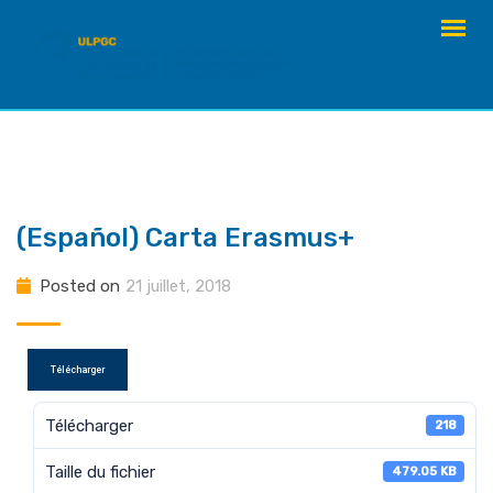
Skip
to
content
(Español) Carta Erasmus+
Posted on
21 juillet, 2018
Télécharger
Télécharger
218
Taille du fichier
479.05 KB