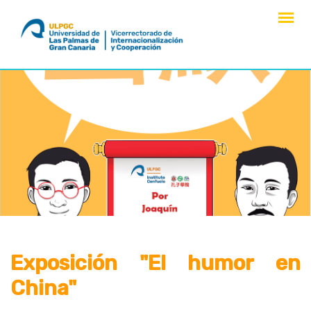
saltar
al
contenido
Exposición "El humor en
China"