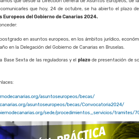
ciamos que desde la Dirección General de Asuntos Europeos, de la
omunicarles que hoy, 24 de octubre, se ha abierto el plazo de p
 Europeos del Gobierno de Canarias 2024.
onceder:
 postgrado en asuntos europeos, en los ámbitos jurídico, económic
 año en la Delegación del Gobierno de Canarias en Bruselas.
la Base Sexta de las reguladoras y el
plazo
de presentación de so
nlaces:
rnodecanarias.org/asuntoseuropeos/becas/
canarias.org/asuntoseuropeos/becas/Convocatoria2024/
biernodecanarias.org/sede/procedimientos_servicios/tramites/7