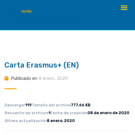
saltar
al
contenido
Carta Erasmus+ (EN)
Publicado en
8 enero, 2020
Descargar
119
Tamaño del archivo
777.66 KB
Recuento de archivos
1
Fecha de creación
08 de enero de 2020
Última actualización
8 enero, 2020