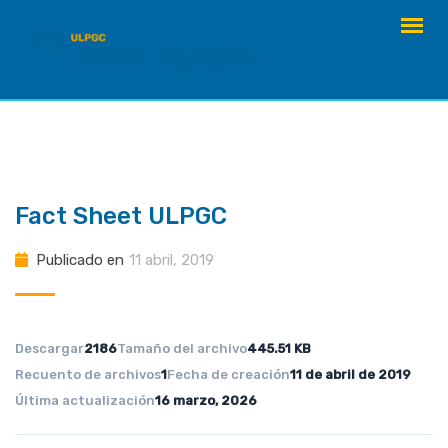
saltar
al
contenido
Fact Sheet ULPGC
Publicado en
11 abril, 2019
Descargar
2186
Tamaño del archivo
445.51 KB
Recuento de archivos
1
Fecha de creación
11 de abril de 2019
Última actualización
16 marzo, 2026