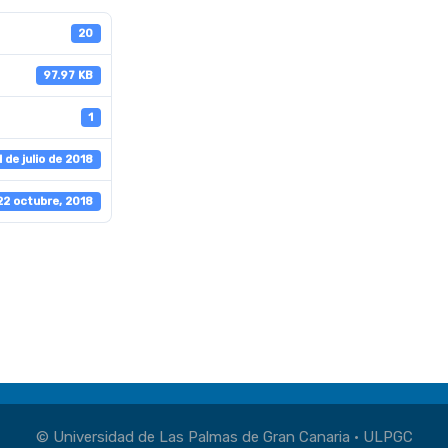
20
97.97 KB
1
1 de julio de 2018
22 octubre, 2018
© Universidad de Las Palmas de Gran Canaria · ULPGC