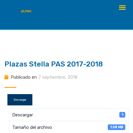
saltar
al
contenido
Plazas Stella PAS 2017-2018
Publicado en
7 septiembre, 2018
Descargar
Descargar
1
Tamaño del archivo
1.08 MB