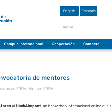
English
Français
Campus Internacional
Cooperación
Contacta
vocatoria de mentores
ocatorias ERUA
,
Noticias ERUA
tores
al
Hack4Impact
, un hackathon internacional online que 