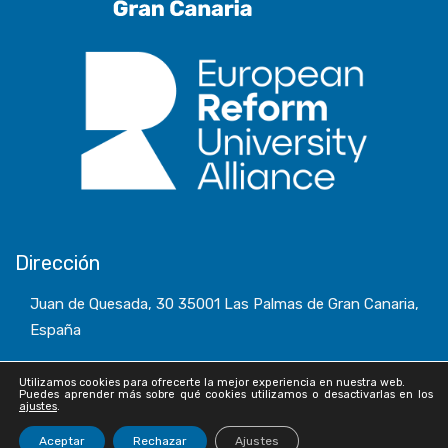
Dirección
Juan de Quesada, 30 35001 Las Palmas de Gran Canaria,
España
Utilizamos cookies para ofrecerte la mejor experiencia en nuestra web.
Puedes aprender más sobre qué cookies utilizamos o desactivarlas en los
ajustes
.
© Universidad de Las Palmas de Gran Canaria · ULPGC
Aceptar
Rechazar
Ajustes