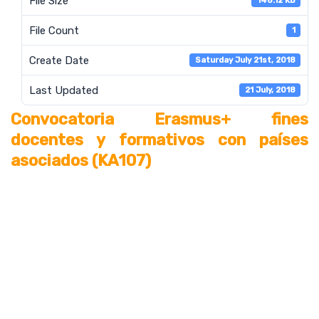
File Size
148.12 KB
File Count
1
Create Date
Saturday July 21st, 2018
Last Updated
21 July, 2018
Convocatoria Erasmus+ fines
docentes y formativos con países
asociados (KA107)