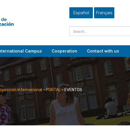
Español
Français
nternational Campus
Cooperation
Contact with us
royección Internacional
-
PORTAL
-
EVENTOS