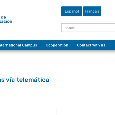
Español
Français
nternational Campus
Cooperation
Contact with us
as vía telemática