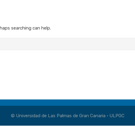
rhaps searching can help.
© Universidad de Las Palmas de Gran Canaria · ULPGC