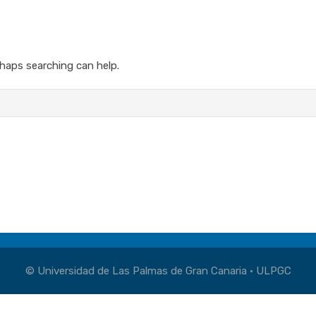
rhaps searching can help.
© Universidad de Las Palmas de Gran Canaria · ULPGC